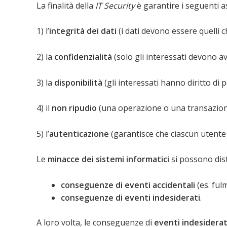
La finalità della
IT Security
è garantire i seguenti as
1) l’
integrità dei dati
(i dati devono essere quelli c
2) la
confidenzialità
(solo gli interessati devono a
3) la
disponibilità
(gli interessati hanno diritto di
4) il
non ripudio
(una operazione o una transazion
5) l’
autenticazione
(garantisce che ciascun utente 
Le
minacce dei sistemi informatici
si possono dist
conseguenze di eventi accidentali
(es. fulm
conseguenze di eventi indesiderati
.
A loro volta, le conseguenze di
eventi indesiderat