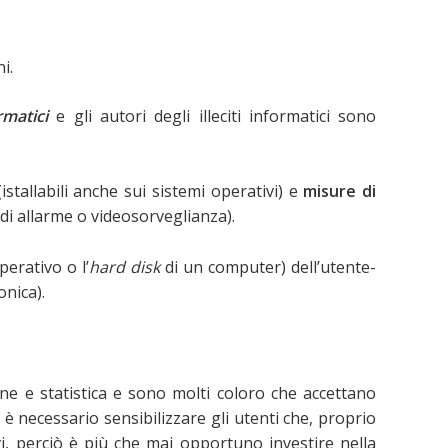
i.
ormatici
e gli autori degli illeciti informatici sono
(istallabili anche sui sistemi operativi) e
misure di
a di allarme o videosorveglianza).
perativo o l’
hard disk
di un computer) dell’utente-
onica).
one e statistica e sono molti coloro che accettano
 necessario sensibilizzare gli utenti che, proprio
vi, perciò è più che mai opportuno investire nella