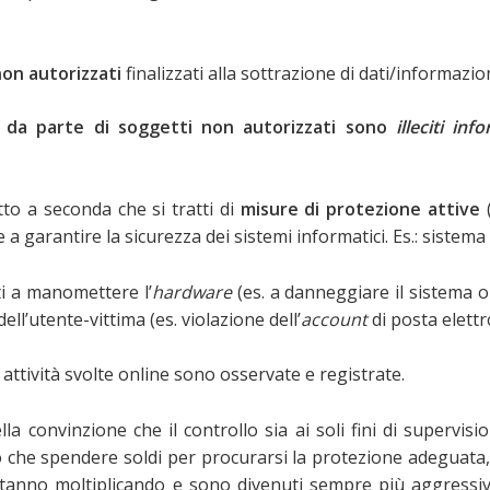
 non autorizzati
finalizzati alla sottrazione di dati/informazion
i
da parte di soggetti non autorizzati sono
illeciti inf
to a seconda che si tratti di
misure di protezione attive
e a garantire la sicurezza dei sistemi informatici. Es.: sistem
ti a manomettere l’
hardware
(es. a danneggiare il sistema o
ell’utente-vittima (es. violazione dell’
account
di posta elettr
ttività svolte online sono osservate e registrate.
a convinzione che il controllo sia ai soli fini di supervisi
he spendere soldi per procurarsi la protezione adeguata, è
si stanno moltiplicando e sono divenuti sempre più aggressi