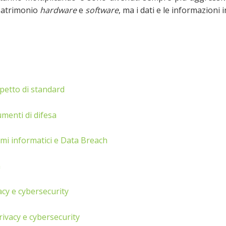
 patrimonio
hardware
e
software
, ma i dati e le informazioni 
ispetto di standard
umenti di difesa
emi informatici e Data Breach
à
acy e cybersecurity
rivacy e cybersecurity