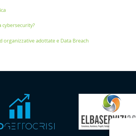
ica
la cybersecurity?
ed organizzative adottate e Data Breach