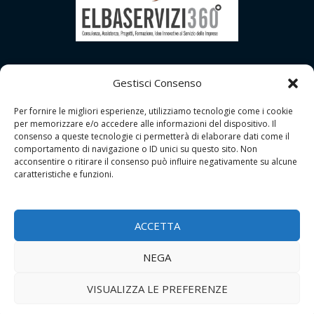
Gestisci Consenso
Per fornire le migliori esperienze, utilizziamo tecnologie come i cookie
per memorizzare e/o accedere alle informazioni del dispositivo. Il
consenso a queste tecnologie ci permetterà di elaborare dati come il
comportamento di navigazione o ID unici su questo sito. Non
acconsentire o ritirare il consenso può influire negativamente su alcune
caratteristiche e funzioni.
Copyright © 2026 | GDPR Studio - Grosseto
Tutti i Diritti Riservati |
Contatti
ACCETTA
P.I.: 01556690533
NEGA
Privacy Policy
|
Cookie Policy
VISUALIZZA LE PREFERENZE