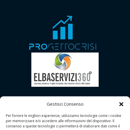
Gestisci Consenso
Per fornire le migliori esperienze, utilizziamo tecnologie come i cookie
per memorizzare e/o accedere alle informazioni del dispositivo. Il
consenso a queste tecnologie ci permetterà di elaborare dati come il