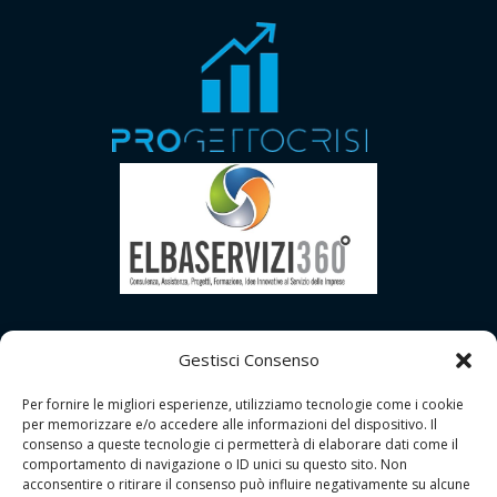
Gestisci Consenso
Per fornire le migliori esperienze, utilizziamo tecnologie come i cookie
per memorizzare e/o accedere alle informazioni del dispositivo. Il
consenso a queste tecnologie ci permetterà di elaborare dati come il
comportamento di navigazione o ID unici su questo sito. Non
acconsentire o ritirare il consenso può influire negativamente su alcune