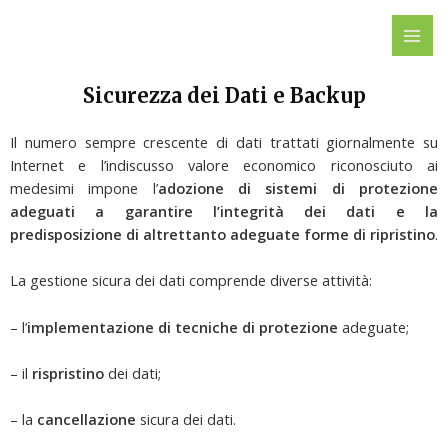
Vai
MAI
al
ME
contenuto
Sicurezza dei Dati e Backup
Il numero sempre crescente di dati trattati giornalmente su
Internet e l’indiscusso valore economico riconosciuto ai
medesimi impone l’
adozione di sistemi di protezione
adeguati a garantire l’integrità dei dati e la
predisposizione di altrettanto adeguate forme di ripristino
.
La gestione sicura dei dati comprende diverse attività:
– l’
implementazione di tecniche di protezione
adeguate;
– il
rispristino
dei dati;
– la
cancellazione
sicura dei dati.