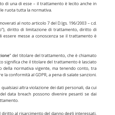
to di una di esse – il trattamento è lecito anche in
e ruota tutta la normativa.
overati al noto articolo 7 del D.lgs. 196/2003 – c.d.
o”), diritto di limitazione di trattamento, diritto di
itto di essere messe a conoscenza se il trattamento è
zione
” del titolare del trattamento, che è chiamato
 significa che il titolare del trattamento è lasciato
tto della normativa vigente, ma tenendo conto, tra
vare la conformità al GDPR, a pena di salate sanzioni.
qualsiasi altra violazione dei dati personali, da cui
e del data breach possono divenire pesanti se dai
attamento.
 diritto al risarcimento del danno degli interessati,