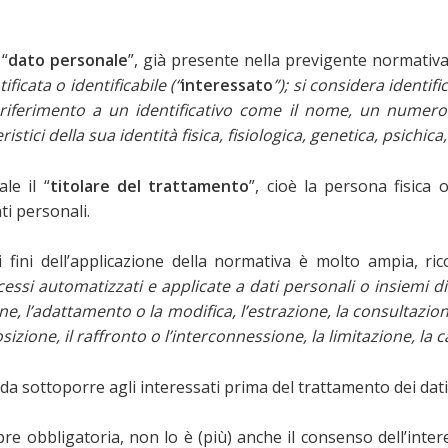
 “
dato personale
”, già presente nella previgente normativ
icata o identificabile (“
interessato
”); si considera identif
iferimento a un identificativo come il nome, un numero di 
istici della sua identità fisica, fisiologica, genetica, psichic
le il “
titolare del trattamento
”, cioè la persona fisica 
ti personali.
i fini dell’applicazione della normativa è molto ampia, 
essi automatizzati e applicate a dati personali o insiemi di 
one, l’adattamento o la modifica, l’estrazione, la consultazi
izione, il raffronto o l’interconnessione, la limitazione, la 
da sottoporre agli interessati prima del trattamento dei dati 
empre obbligatoria, non lo è (più) anche il consenso dell’i