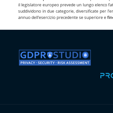
il legislatore europeo prevede un lungo elenco fat
suddividono in due categorie, diversificate per l’
annuo dell’esercizio precedente se superiore e
fin