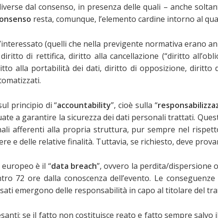
diverse dal consenso, in presenza delle quali – anche soltan
onsenso
resta, comunque, l’elemento cardine intorno al qual
all’interessato (quelli che nella previgente normativa erano ann
ritto di rettifica, diritto alla cancellazione (“diritto all’obli
iritto alla portabilità dei dati, diritto di opposizione, dir
tomatizzati.
l principio di “
accountability
”, cioè sulla “
responsabilizza
 a garantire la sicurezza dei dati personali trattati. Questo
ali afferenti alla propria struttura, pur sempre nel rispe
ssere e delle relative finalità. Tuttavia, se richiesto, deve pro
 europeo è il “
data breach
”, ovvero la perdita/dispersione o 
 entro 72 ore dalla conoscenza dell’evento. Le conseguenz
sati emergono delle responsabilità in capo al titolare del tr
nti: se il fatto non costituisce reato e fatto sempre salvo il