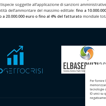
tispecie soggette all’applicazione di sanzioni amministrative
entità dell’ammontare del massimo edittale:
fino a 10.000.00
o a 20.000.000 euro o fino al 4%
del fatturato
mondiale tota
Per fornire 
memorizzare
tecnologie 
ID unici su 
negativament