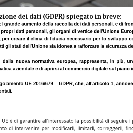
zione dei dati (GDPR) spiegato in breve:
l grande aumento della raccolta dei dati personali, e di fr
propri dati personali, gli organi di vertice dell’Unione Eur
li, per creare il clima di fiducia necessario per lo sviluppo
ti gli stati dell’Unione sia idonea a rafforzare la sicurezza d
ta dalla nuova normativa europea, rappresenta, in più, 
matica aziendale e di aprirsi al commercio digitale sul piano 
olamento UE 2016/679 – GDPR, che, all’articolo 1, annovera 
ntali.
UE è di garantire all’interessato la possibilità di seguire 
 di intervenire per modificarli, limitarli, correggerli, fi