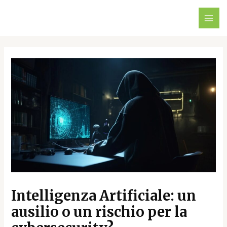
Vai
Navigazione
MAI
al
articoli
ME
contenuto
Intelligenza Artificiale: un
ausilio o un rischio per la