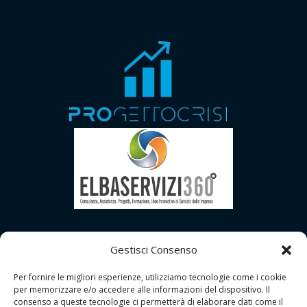
Gestisci Consenso
Per fornire le migliori esperienze, utilizziamo tecnologie come i cookie
per memorizzare e/o accedere alle informazioni del dispositivo. Il
consenso a queste tecnologie ci permetterà di elaborare dati come il