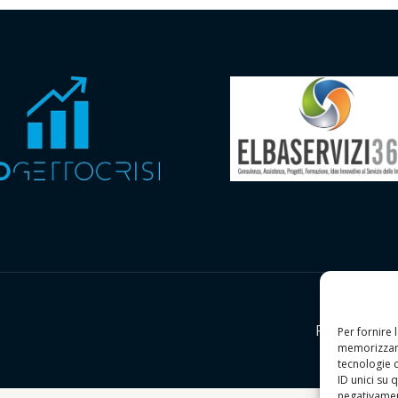
Privacy Polic
Per fornire 
memorizzare
tecnologie 
ID unici su 
negativament