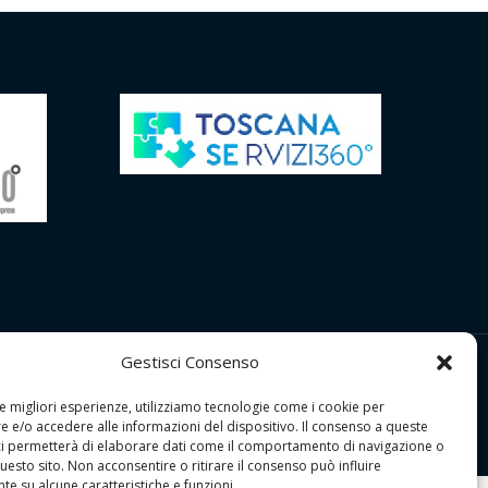
Gestisci Consenso
y
|
Cookie Policy
le migliori esperienze, utilizziamo tecnologie come i cookie per
 e/o accedere alle informazioni del dispositivo. Il consenso a queste
ci permetterà di elaborare dati come il comportamento di navigazione o
questo sito. Non acconsentire o ritirare il consenso può influire
e su alcune caratteristiche e funzioni.