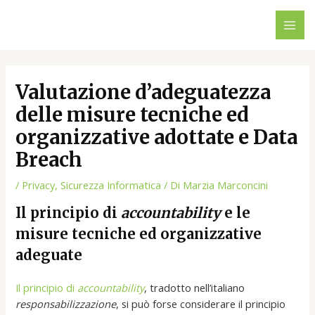
Vai
Navigazione
MAI
al
articoli
ME
contenuto
Valutazione d’adeguatezza
delle misure tecniche ed
organizzative adottate e Data
Breach
/
Privacy
,
Sicurezza Informatica
/ Di
Marzia Marconcini
Il principio di
accountability
e le
misure tecniche ed organizzative
adeguate
Il
principio di
accountability
, tradotto nell’italiano
responsabilizzazione
, si può forse considerare il principio