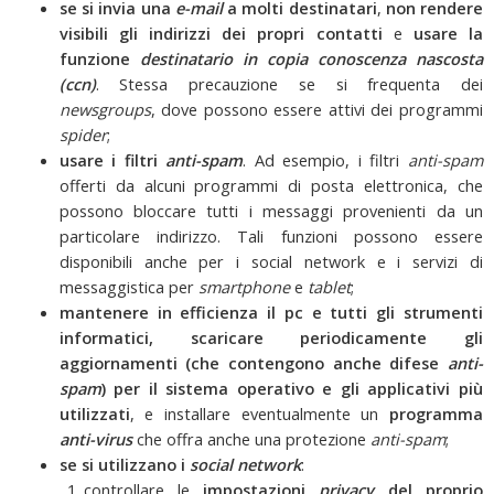
se si invia una
e-mail
a molti destinatari
,
non rendere
visibili gli indirizzi dei propri contatti
e
usare la
funzione
destinatario in copia conoscenza nascosta
(ccn)
. Stessa precauzione se si frequenta dei
newsgroups
, dove possono essere attivi dei programmi
spider
;
usare i filtri
anti-spam
. Ad esempio, i filtri
anti-spam
offerti da alcuni programmi di posta elettronica, che
possono bloccare tutti i messaggi provenienti da un
particolare indirizzo. Tali funzioni possono essere
disponibili anche per i social network e i servizi di
messaggistica per
smartphone
e
tablet
;
mantenere in efficienza il pc e tutti gli strumenti
informatici, scaricare periodicamente gli
aggiornamenti
(che contengono anche difese
anti-
spam
) per il sistema operativo e gli applicativi più
utilizzati
, e installare eventualmente un
programma
anti-virus
che offra anche una protezione
anti-spam
;
se si utilizzano i
social network
:
controllare le
impostazioni
privacy
del proprio