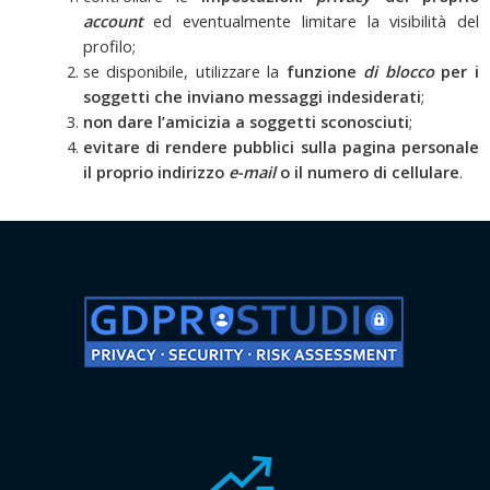
account
ed eventualmente limitare la visibilità del
profilo;
se disponibile, utilizzare la
funzione
di blocco
per i
soggetti che inviano messaggi indesiderati
;
non dare l’amicizia a soggetti sconosciuti
;
evitare di rendere pubblici sulla pagina personale
il proprio indirizzo
e-mail
o il numero di cellulare
.