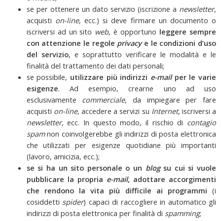
se per ottenere un dato servizio (iscrizione a
newsletter
,
acquisti
on-line
, ecc.) si deve firmare un documento o
iscriversi ad un sito
web
, è opportuno
leggere sempre
con attenzione le regole
privacy
e le condizioni d’uso
del servizio
, e soprattutto verificare le modalità e le
finalità del trattamento dei dati personali;
se possibile,
utilizzare più indirizzi
e-mail
per le varie
esigenze
. Ad esempio, crearne uno ad uso
esclusivamente
commerciale
, da impiegare per fare
acquisti
on-line
, accedere a servizi su
Internet
, iscriversi a
newsletter
, ecc. In questo modo, il rischio di
contagio
spam
non coinvolgerebbe gli indirizzi di posta elettronica
che utilizzati per esigenze quotidiane più importanti
(lavoro, amicizia, ecc.);
se si ha un sito personale o un
blog
su cui si vuole
pubblicare la propria
e-mail
, adottare accorgimenti
che rendono la vita più difficile ai programmi
(i
cosiddetti
spider
) capaci di raccogliere in automatico gli
indirizzi di posta elettronica per finalità di
spamming
;