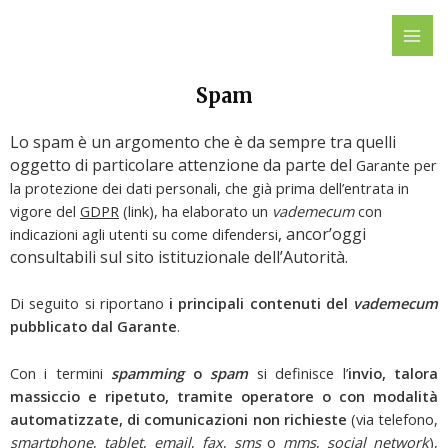
Vai
MAI
al
ME
contenuto
Spam
Lo spam è un argomento che è da sempre tra quelli
oggetto di particolare attenzione da parte del
Garante per
la protezione dei dati personali, che già prima dell’entrata in
vigore del
GDPR
(link), ha elaborato un
vademecum
con
, ancor’oggi
indicazioni agli utenti su come difendersi
consultabili sul sito istituzionale dell’Autorità.
Di seguito si riportano
i principali contenuti del
vademecum
pubblicato dal Garante
.
Con i termini
spamming
o
spam
si definisce l’
invio, talora
massiccio e ripetuto, tramite operatore o con modalità
automatizzate, di comunicazioni non richieste
(via telefono,
smartphone
,
tablet
,
email
,
fax
,
sms
o
mms
,
social network
),