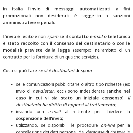
In Italia l’invio di messaggi automatizzati a fini
promozionali non desiderati è soggetto a sanzioni
amministrative e penali
.
L’
invio è lecito
e non
spam
se il contatto
e-mail
o telefonico
è stato raccolto con il consenso del destinatario o con le
modalità previste dalla legge
(esempio: nell’ambito di un
contratto per la fornitura di un qualche servizio).
Cosa si può fare
se si è destinatari
di
spam
:
se le comunicazioni pubblicitarie o altro tipo richieste (es:
invio di
newsletter
, ecc.) sono indesiderate (
anche nel
caso in cui vi sia stato un iniziale consenso
),
il
destinatario ha diritto di opporsi al trattamento
;
inviando una
e-mail
al mittente per chiedere la
sospensione dell’invio
;
utilizzando, se disponibili, le procedure
on-line
per la
cancellazione dei dati personali dal
database
di chi invia le