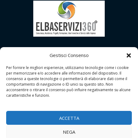
Gestisci Consenso
Per fornire le migliori esperienze, utilizziamo tecnologie come i cookie
per memorizzare e/o accedere alle informazioni del dispositivo. Il
consenso a queste tecnologie ci permetterà di elaborare dati come il
comportamento di navigazione o ID unici su questo sito. Non
acconsentire o ritirare il consenso può influire negativamente su alcune
caratteristiche e funzioni.
Copyright © 2026 | GDPR Studio - Grosseto
Tutti i Diritti Riservati |
Contatti
ACCETTA
P.I.: 01556690533
NEGA
Privacy Policy
|
Cookie Policy