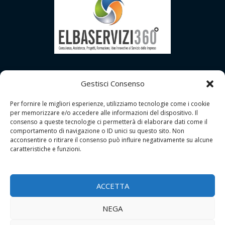
Gestisci Consenso
Per fornire le migliori esperienze, utilizziamo tecnologie come i cookie
per memorizzare e/o accedere alle informazioni del dispositivo. Il
consenso a queste tecnologie ci permetterà di elaborare dati come il
comportamento di navigazione o ID unici su questo sito. Non
acconsentire o ritirare il consenso può influire negativamente su alcune
caratteristiche e funzioni.
Copyright © 2026 | GDPR Studio - Grosseto
Tutti i Diritti Riservati |
Contatti
ACCETTA
P.I.: 01556690533
NEGA
Privacy Policy
|
Cookie Policy