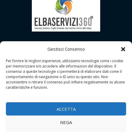
Gestisci Consenso
Per fornire le migliori esperienze, utilizziamo tecnologie come i cookie
per memorizzare e/o accedere alle informazioni del dispositivo. Il
consenso a queste tecnologie ci permetterà di elaborare dati come il
comportamento di navigazione o ID unici su questo sito. Non
acconsentire o ritirare il consenso può influire negativamente su alcune
caratteristiche e funzioni.
Copyright © 2026 | GDPR Studio - Grosseto
Tutti i Diritti Riservati |
Contatti
ACCETTA
P.I.: 01556690533
NEGA
Privacy Policy
|
Cookie Policy