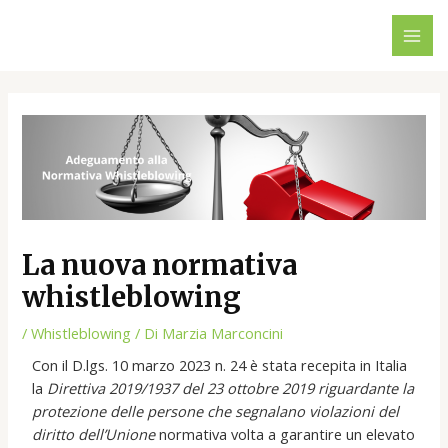
Vai
Navigazione
MAI
al
articoli
ME
contenuto
La nuova normativa
whistleblowing
/
Whistleblowing
/ Di
Marzia Marconcini
Con il D.lgs. 10 marzo 2023 n. 24 è stata recepita in Italia
la
Direttiva 2019/1937 del 23 ottobre 2019 riguardante la
protezione delle persone che segnalano violazioni del
diritto dell’Unione
normativa volta a garantire un elevato