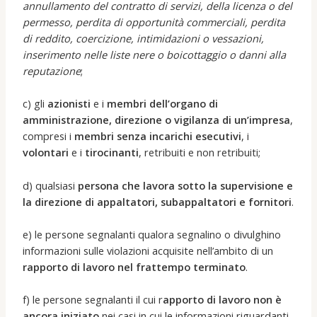
annullamento del contratto di servizi, della licenza o del
permesso, perdita di opportunità commerciali, perdita
di reddito, coercizione, intimidazioni o vessazioni,
inserimento nelle liste nere o boicottaggio o danni alla
reputazione
;
c) gli
azionisti
e i
membri dell’organo di
amministrazione, direzione o vigilanza di un’impresa
,
compresi i
membri senza incarichi esecutivi
, i
volontari
e i
tirocinanti
, retribuiti e non retribuiti;
d) qualsiasi
persona che lavora sotto la supervisione e
la direzione di appaltatori, subappaltatori e fornitori
.
e) le persone segnalanti qualora segnalino o divulghino
informazioni sulle violazioni acquisite nell’ambito di un
rapporto di lavoro nel frattempo terminato
.
f) le persone segnalanti il cui r
apporto di lavoro non è
ancora iniziato
nei casi in cui le informazioni riguardanti